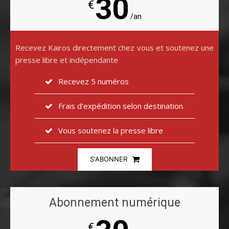
30
€
/an
Recevez Kairos directement chez vous et soutenez une
presse libre et indépendante
Recevez 5 numéros
Frais d’expédition selon destination.
Vous soutenez la presse libre
S'ABONNER
Abonnement numérique
€