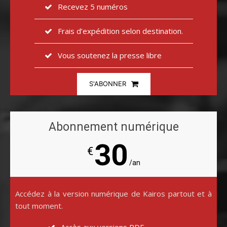
Recevez 5 numéros
Frais d’expédition selon destination.
Vous soutenez la presse libre
S'ABONNER
Abonnement numérique
30
€
/an
Accédez à la version numérique de Kairos partout et à
tout moment.
Accès aux versions PDF