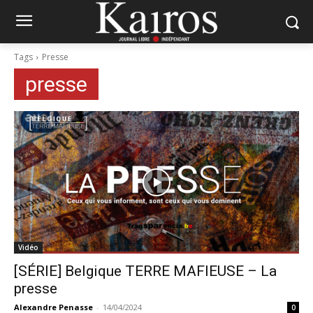
Tags
Presse
presse
Vidéo
[SÉRIE] Belgique TERRE MAFIEUSE – La
presse
Alexandre Penasse
-
14/04/2024
0