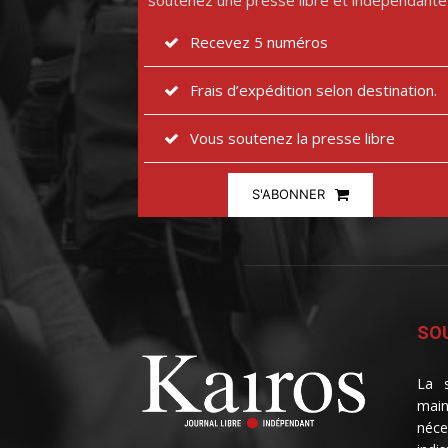
soutenez une presse libre et indépendante
Recevez 5 numéros
Frais d’expédition selon destination.
Vous soutenez la presse libre
S'ABONNER
SOU
La s
main
néce