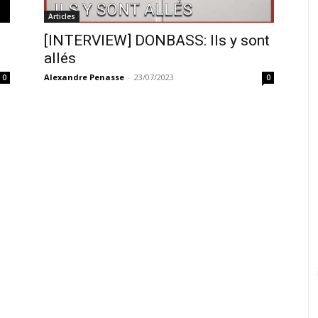
Articles
[INTERVIEW] DONBASS: Ils y sont
allés
Alexandre Penasse
-
23/07/2023
0
0