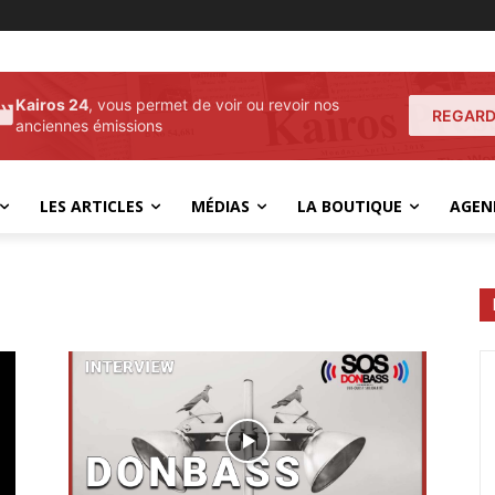
Kairos 24
, vous permet de voir ou revoir nos
REGARD
anciennes émissions
LES ARTICLES
MÉDIAS
LA BOUTIQUE
AGEN