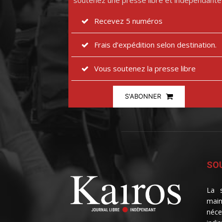
soutenez une presse libre et indépendante
Recevez 5 numéros
Frais d’expédition selon destination.
Vous soutenez la presse libre
S'ABONNER
SOU
La s
main
néce