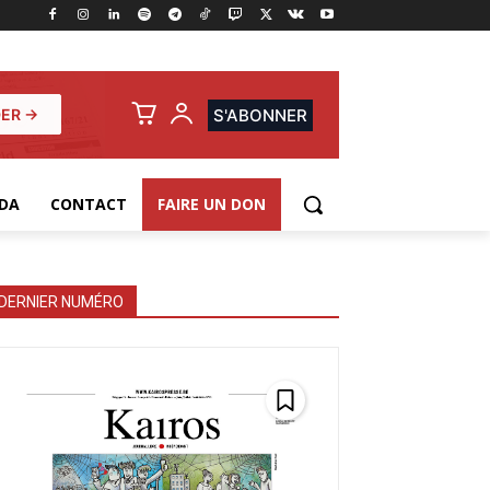
ER →
S'ABONNER
DA
CONTACT
FAIRE UN DON
DERNIER NUMÉRO