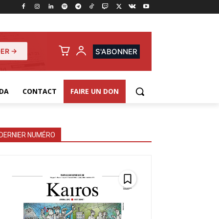
ER →
S'ABONNER
DA
CONTACT
FAIRE UN DON
DERNIER NUMÉRO