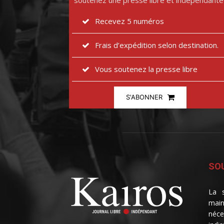
soutenez une presse libre et indépendante
Recevez 5 numéros
Frais d’expédition selon destination.
Vous soutenez la presse libre
S'ABONNER
SOU
La s
main
néce