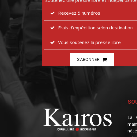
soutenez une presse libre et indépendante
Recevez 5 numéros
Frais d’expédition selon destination.
Vous soutenez la presse libre
S'ABONNER
SOU
La s
main
néce