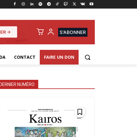
ER →
S'ABONNER
DA
CONTACT
FAIRE UN DON
DERNIER NUMÉRO