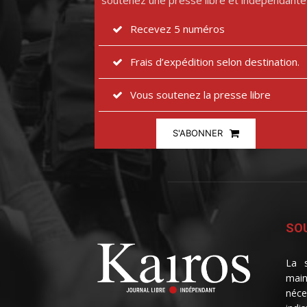
soutenez une presse libre et indépendante
Recevez 5 numéros
Frais d’expédition selon destination.
Vous soutenez la presse libre
S'ABONNER
SOU
La s
main
néce