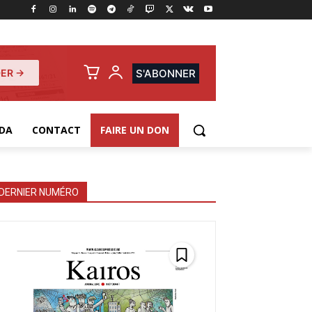
ER →
S'ABONNER
DA
CONTACT
FAIRE UN DON
DERNIER NUMÉRO