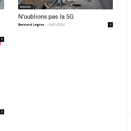
Articles
N’oublions pas la 5G
Bernard Legros
-
26/01/2024
0
0
0