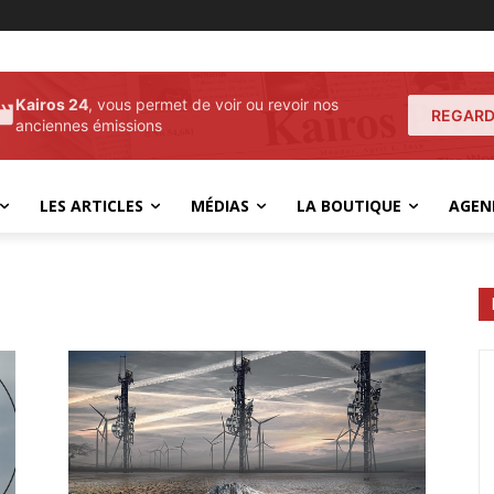
Kairos 24
, vous permet de voir ou revoir nos
REGARD
anciennes émissions
LES ARTICLES
MÉDIAS
LA BOUTIQUE
AGEN