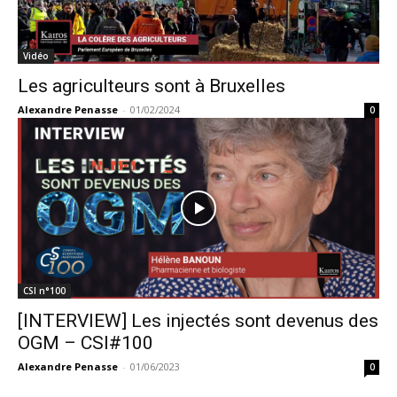
Vidéo
Les agriculteurs sont à Bruxelles
Alexandre Penasse
-
01/02/2024
0
CSI n°100
[INTERVIEW] Les injectés sont devenus des
OGM – CSI#100
Alexandre Penasse
-
01/06/2023
0