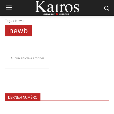
Tags
Newb
newb
Aucun article à afficher
DERNIER NUMÉRO