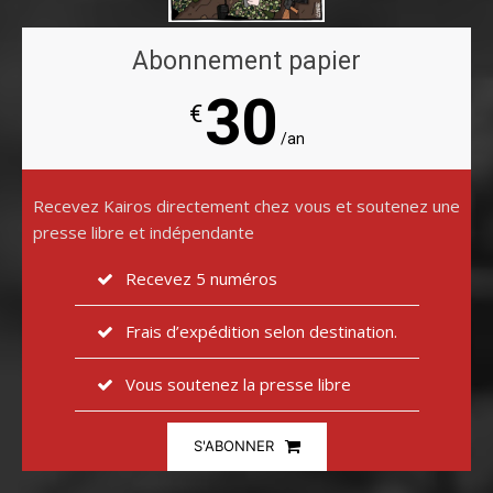
Abonnement papier
30
€
/an
Recevez Kairos directement chez vous et soutenez une
presse libre et indépendante
Recevez 5 numéros
Frais d’expédition selon destination.
Vous soutenez la presse libre
S'ABONNER