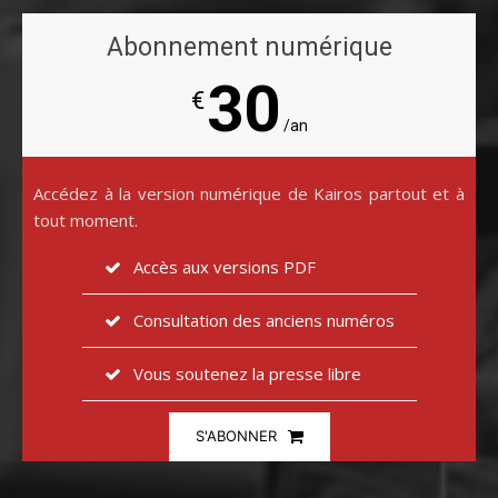
Abonnement numérique
30
€
/an
Accédez à la version numérique de Kairos partout et à
tout moment.
Accès aux versions PDF
Consultation des anciens numéros
Vous soutenez la presse libre
S'ABONNER