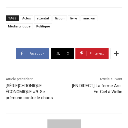
TAGS
Actus
attentat
fiction
livre
macron
Média critique
Politique
Facebook
X
Pinterest
Article précédent
Article suivant
[SÉRIE]CHRONIQUE
[EN DIRECT] La ferme Arc-
ÉCONOMIQUE #9: Se
En-Ciel à Wellin
prémunir contre le chaos