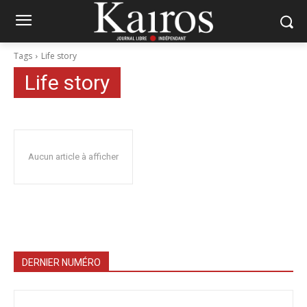
Tags
Life story
Life story
Aucun article à afficher
DERNIER NUMÉRO