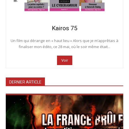
Kairos 75
Un film qui dérange en « haut lieu » Alors que je m’apprêtais à
finaliser mon édito, ce 28 mai, où le soir même était...
Voir
DERNIER ARTICLE