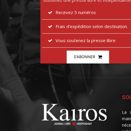
soutenez une presse libre et indépendante
Recevez 5 numéros
Frais d’expédition selon destination.
Vous soutenez la presse libre
S'ABONNER
SOU
La s
main
néce