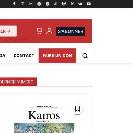
ER →
S'ABONNER
DA
CONTACT
FAIRE UN DON
DERNIER NUMÉRO