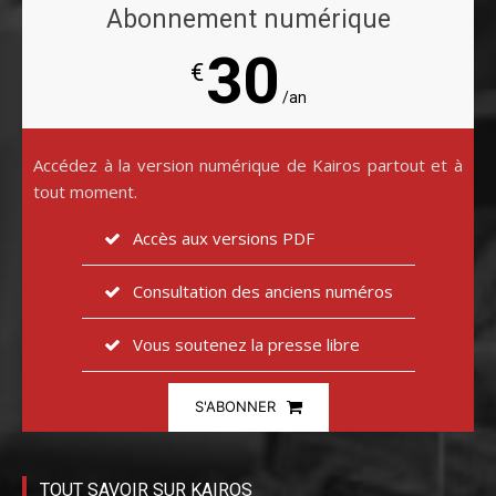
Abonnement numérique
30
€
/an
Accédez à la version numérique de Kairos partout et à
tout moment.
Accès aux versions PDF
Consultation des anciens numéros
Vous soutenez la presse libre
S'ABONNER
TOUT SAVOIR SUR KAIROS