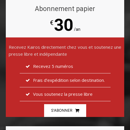
Abonnement papier
30
€
/an
Recevez Kairos directement chez vous et soutenez une
presse libre et indépendante
Recevez 5 numéros
Frais d’expédition selon destination.
Vous soutenez la presse libre
S'ABONNER