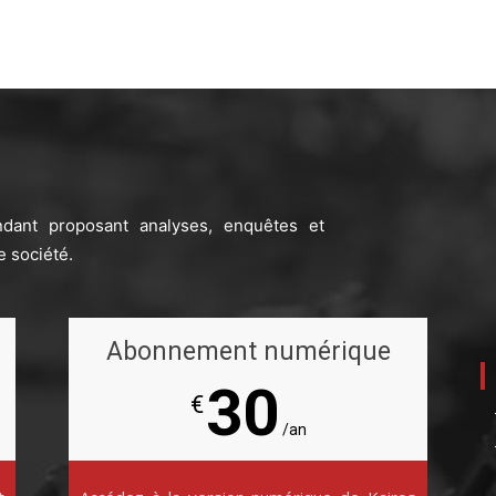
ndant proposant analyses, enquêtes et
e société.
Abonnement numérique
30
€
/an