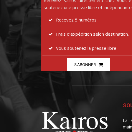
Recevez Kairos directement chez vous e
soutenez une presse libre et indépendante
Recevez 5 numéros
Frais d’expédition selon destination.
Vous soutenez la presse libre
S'ABONNER
SOU
La s
main