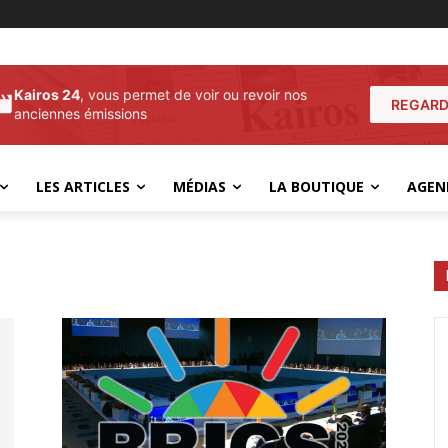
Kairos 24
, vous permet de voir ou revoir nos
REGARD
anciennes émissions
LES ARTICLES
MÉDIAS
LA BOUTIQUE
AGEN