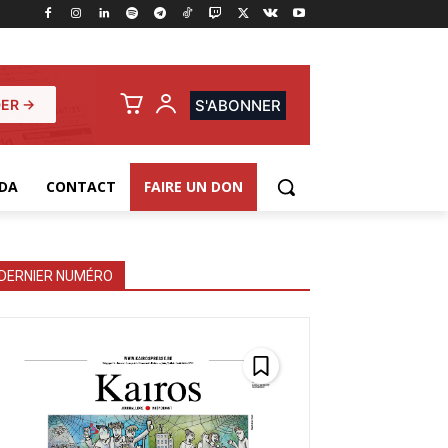
ER →
S'ABONNER
DA
CONTACT
FAIRE UN DON
DERNIER NUMÉRO