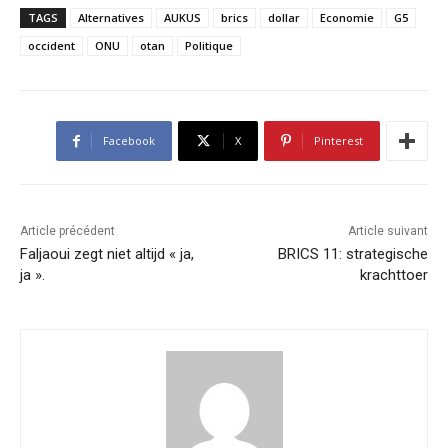
TAGS
Alternatives
AUKUS
brics
dollar
Economie
G5
occident
ONU
otan
Politique
Facebook
X
Pinterest
Article précédent
Article suivant
Faljaoui zegt niet altijd « ja,
BRICS 11: strategische
ja ».
krachttoer