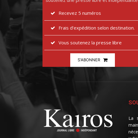
soutenez une presse libre et indépendante
Recevez 5 numéros
Frais d’expédition selon destination.
Vous soutenez la presse libre
S'ABONNER
SOU
La s
main
néce