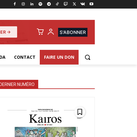
ER →
S'ABONNER
DA
CONTACT
FAIRE UN DON
DERNIER NUMÉRO