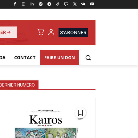
ER →
S'ABONNER
DA
CONTACT
FAIRE UN DON
DERNIER NUMÉRO