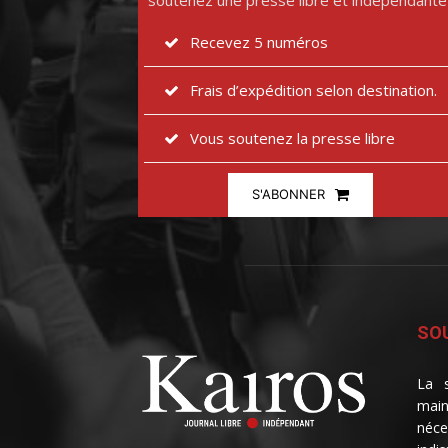
soutenez une presse libre et indépendante
Recevez 5 numéros
Frais d’expédition selon destination.
Vous soutenez la presse libre
S'ABONNER
SOU
La s
main
néce