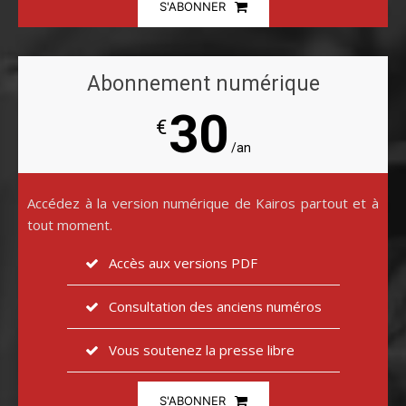
S'ABONNER
Abonnement numérique
30
€
/an
Accédez à la version numérique de Kairos partout et à
tout moment.
Accès aux versions PDF
Consultation des anciens numéros
Vous soutenez la presse libre
S'ABONNER