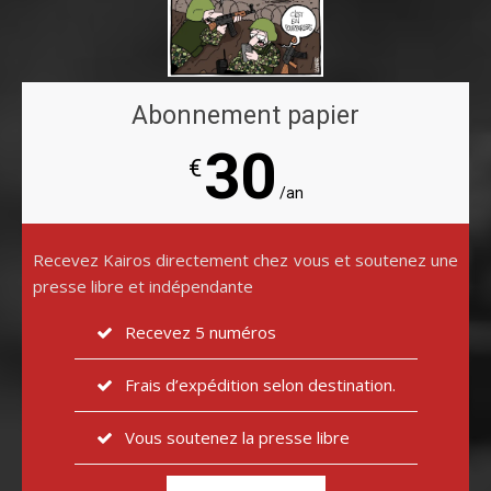
Abonnement papier
30
€
/an
Recevez Kairos directement chez vous et soutenez une
presse libre et indépendante
Recevez 5 numéros
Frais d’expédition selon destination.
Vous soutenez la presse libre