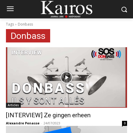
Tags
Donbass
Donbass
Articles
[INTERVIEW] Ze gingen erheen
Alexandre Penasse
-
24/07/2023
0