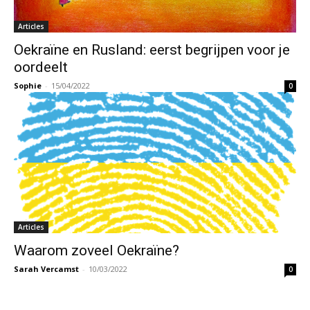
Articles
Oekraïne en Rusland: eerst begrijpen voor je
oordeelt
Sophie
-
15/04/2022
0
Articles
Waarom zoveel Oekraïne?
Sarah Vercamst
-
10/03/2022
0