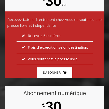
30
/an
Recevez Kairos directement chez vous et soutenez une
presse libre et indépendante
Recevez 5 numéros
Frais d’expédition selon destination.
Vous soutenez la presse libre
S'ABONNER
Abonnement numérique
30
€