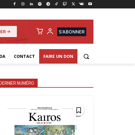
ER →
S'ABONNER
DA
CONTACT
FAIRE UN DON
DERNIER NUMÉRO