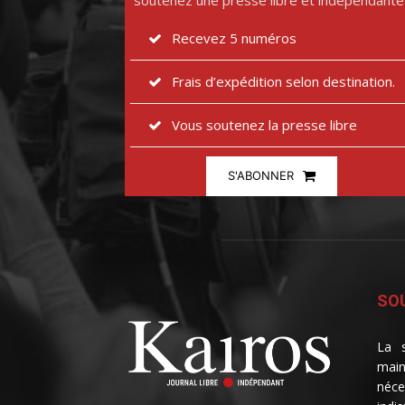
soutenez une presse libre et indépendante
Recevez 5 numéros
Frais d’expédition selon destination.
Vous soutenez la presse libre
S'ABONNER
SOU
La s
main
néce