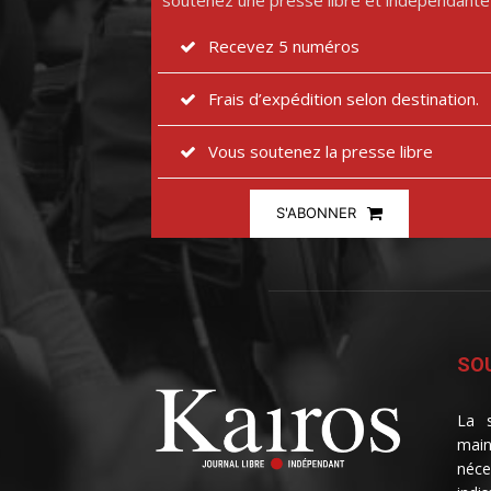
soutenez une presse libre et indépendante
Recevez 5 numéros
Frais d’expédition selon destination.
Vous soutenez la presse libre
S'ABONNER
SOU
La s
main
néce