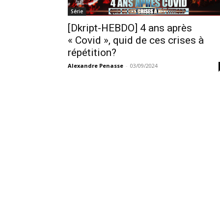
Série
[Dkript-HEBDO] 4 ans après
« Covid », quid de ces crises à
répétition?
Alexandre Penasse
-
03/09/2024