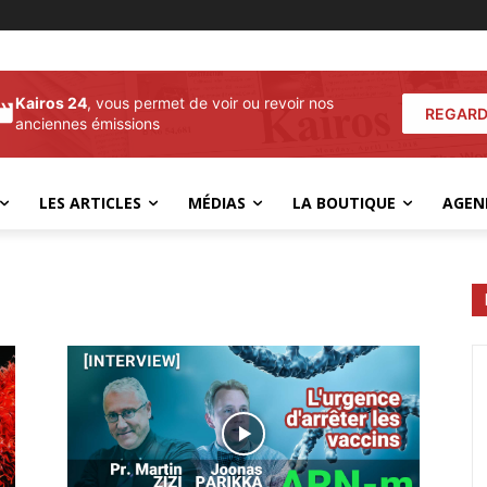
Kairos 24
, vous permet de voir ou revoir nos
REGARD
anciennes émissions
LES ARTICLES
MÉDIAS
LA BOUTIQUE
AGEN