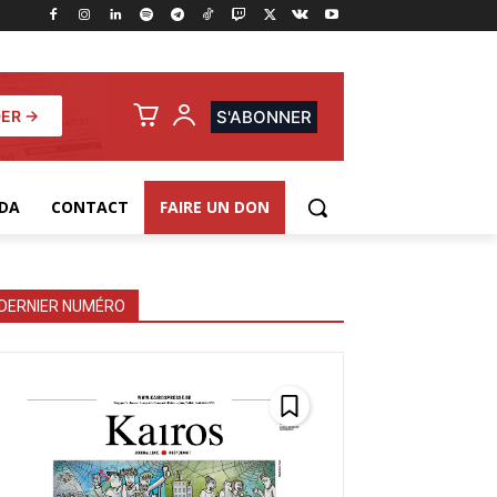
ER →
S'ABONNER
DA
CONTACT
FAIRE UN DON
DERNIER NUMÉRO