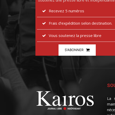
soutenez une presse libre et indépendante
Recevez 5 numéros
Frais d’expédition selon destination.
Vous soutenez la presse libre
S'ABONNER
SOU
La s
main
néce