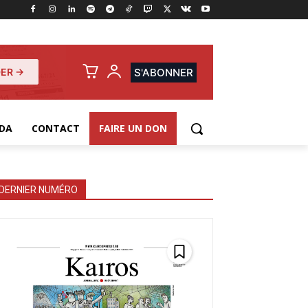
ER →
S'ABONNER
DA
CONTACT
FAIRE UN DON
DERNIER NUMÉRO