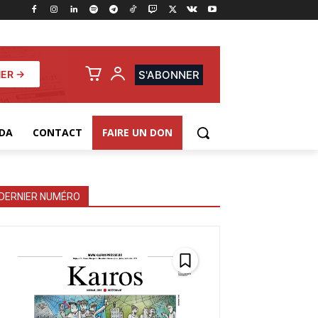
NER →
S'ABONNER
DA
CONTACT
FAIRE UN DON
DERNIER NUMÉRO