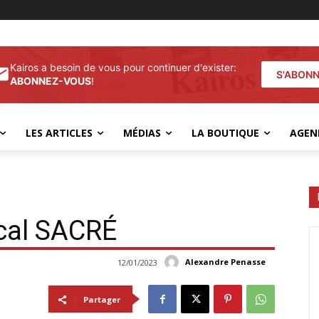
Kairos a besoin de vous pour continuer d'exister:
S'ABON
ABONNEZ-VOUS
!
LES ARTICLES
MÉDIAS
LA BOUTIQUE
AGEN
cal SACRÉ
Alexandre Penasse
12/01/2023
Partager