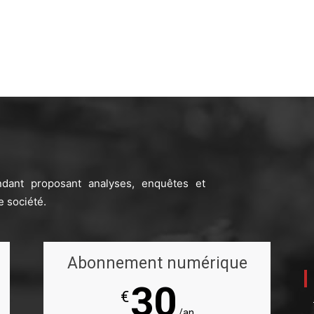
ndant proposant analyses, enquêtes et
e société.
Abonnement numérique
30
€
/an