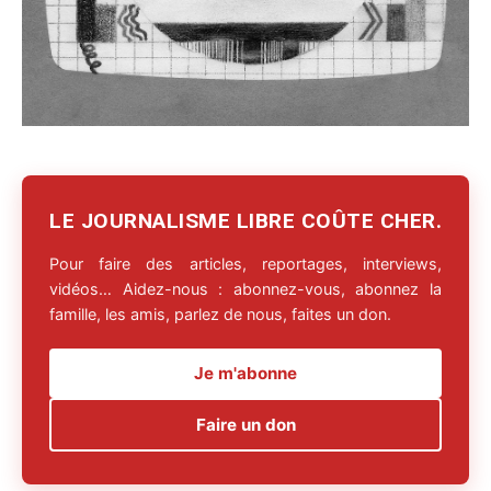
LE JOURNALISME LIBRE COÛTE CHER.
Pour faire des articles, reportages, interviews,
vidéos… Aidez-nous : abonnez-vous, abonnez la
famille, les amis, parlez de nous, faites un don.
Je m'abonne
Faire un don