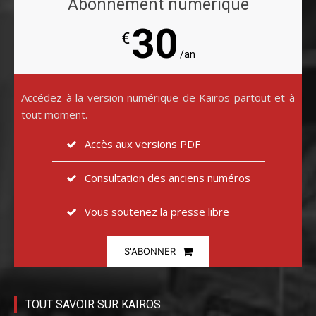
Abonnement numérique
30
€
/an
Accédez à la version numérique de Kairos partout et à
tout moment.
Accès aux versions PDF
Consultation des anciens numéros
Vous soutenez la presse libre
S'ABONNER
TOUT SAVOIR SUR KAIROS