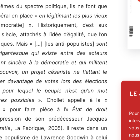
rêmes du spectre politique, ils ne font que
béral en place «
en légitimant les plus vieux
émocratie] ». Historiquement, c’est aux
iècle, attachés à l’idée d’égalité, que l’on
ques. Mais « […] [les anti-populistes]
sont
 gigantesque qui existe entre des acteurs
nt sincère à la démocratie et qui militent
uvoir, un projet césariste ne flattant le
ner davantage de votes lors des élections
e pour lequel le peuple n’est qu’un mot
LE
ères possibles
». Chollet appelle à la «
e
» pour faire pièce à l’«
État de droit
Pour
xpression de son prédécesseur Jacques
inte
vous,
ratie
, La Fabrique, 2005). Il reste dans un
nous,
le populisme de Lawrence Goodwin à celui