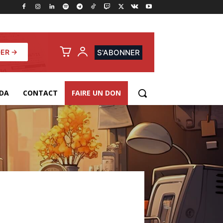
ER →
S'ABONNER
DA
CONTACT
FAIRE UN DON