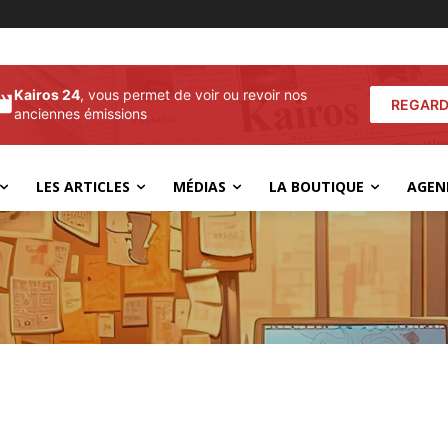
Kairos 24
, vous permet de voir ou revoir nos
REGARD
anciennes émissions
LES ARTICLES
MÉDIAS
LA BOUTIQUE
AGEN