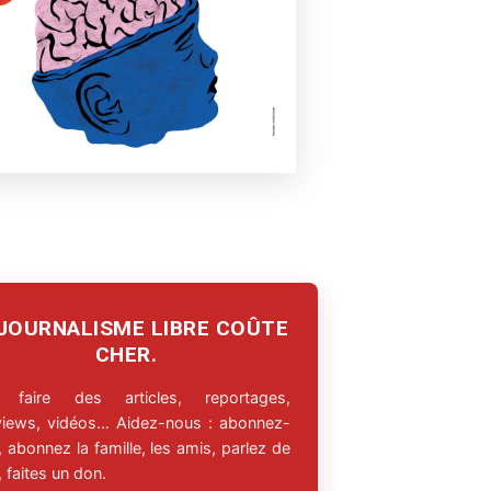
 JOURNALISME LIBRE COÛTE
CHER.
 faire des articles, reportages,
rviews, vidéos… Aidez-nous : abonnez-
 abonnez la famille, les amis, parlez de
 faites un don.