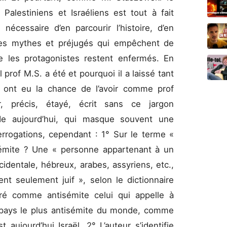
Palestiniens et Israéliens est tout à fait
t nécessaire d’en parcourir l’histoire, d’en
 les mythes et préjugés qui empêchent de
e les protagonistes restent enfermés. En
 prof M.S. a été et pourquoi il a laissé tant
 ont eu la chance de l’avoir comme prof
r, précis, étayé, écrit sans ce jargon
ode aujourd’hui, qui masque souvent une
errogations, cependant : 1° Sur le terme «
sémite ? Une « personne appartenant à un
cidentale, hébreux, arabes, assyriens, etc.,
t seulement juif », selon le dictionnaire
éré comme antisémite celui qui appelle à
le pays le plus antisémite du monde, comme
aujourd’hui Israël. 2° L’auteur s’identifie