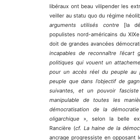
libéraux ont beau vilipender les ext
veiller au statu quo du régime néoli
arguments utilisés contre
[la d
populistes nord-américains du XIXe s
doit de grandes avancées démocrati
incapables de reconnaître l’écart
politiques qui vouent un attacheme
pour un accès réel du peuple au po
peuple que dans l’objectif de gag
suivantes, et un pouvoir fascist
manipulable de toutes les mani
démocratisation de la démocrati
oligarchique
», selon la belle e
Rancière (
cf. La haine de la démoc
ancrage progressiste en opposant 