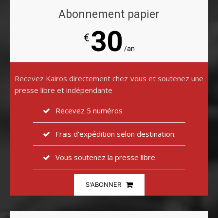
Abonnement papier
30
€
/an
Recevez Kairos directement chez vous et soutenez une
presse libre et indépendante
Recevez 5 numéros
Frais d’expédition selon destination.
Vous soutenez la presse libre
S'ABONNER