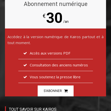
Abonnement numérique
30
€
/an
Accédez à la version numérique de Kairos partout et à
tout moment.
Accès aux versions PDF
Consultation des anciens numéros
Vous soutenez la presse libre
S'ABONNER
TOUT SAVOIR SUR KAIROS