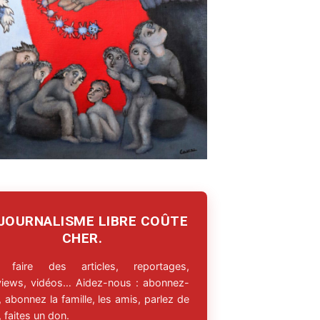
 JOURNALISME LIBRE COÛTE
CHER.
 faire des articles, reportages,
rviews, vidéos… Aidez-nous : abonnez-
 abonnez la famille, les amis, parlez de
 faites un don.