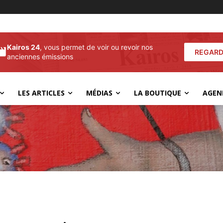
Kairos 24
, vous permet de voir ou revoir nos
REGARD
anciennes émissions
LES ARTICLES
MÉDIAS
LA BOUTIQUE
AGEN