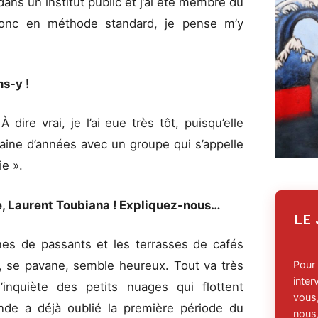
 dans un institut public et j’ai été membre du
. Donc en méthode standard, je pense m’y
ns-y !
 dire vrai, je l’ai eue très tôt, puisqu’elle
taine d’années avec un groupe qui s’appelle
ie ».
, Laurent Toubiana ! Expliquez-nous…
LE
nes de passants et les terrasses de cafés
, se pavane, semble heureux. Tout va très
Pour
inte
s’inquiète des petits nuages qui flottent
vous,
nde a déjà oublié la première période du
nous,