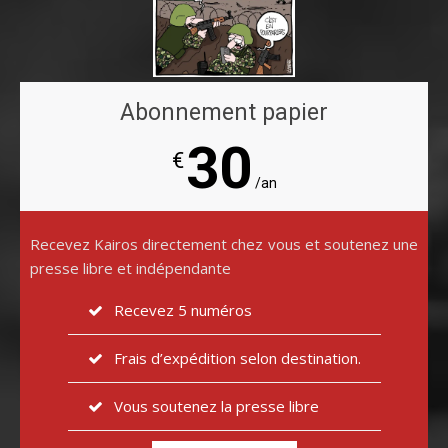
Abonnement papier
30
€
/an
Recevez Kairos directement chez vous et soutenez une
presse libre et indépendante
Recevez 5 numéros
Frais d’expédition selon destination.
Vous soutenez la presse libre