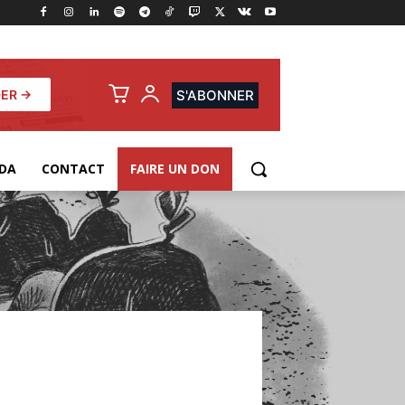
ER →
S'ABONNER
DA
CONTACT
FAIRE UN DON