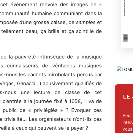
ue cet événement renvoie des images de «
e communauté humaine communiant dans la
omposée d’une grosse caisse, de
samples
et
llement beau, ça brille et ça scintille de
 de la pauvreté intrinsèque de la musique
es connaisseurs de véritables musiques
s-nous les cachets mirobolants perçus par
 Vegas, Ganacci…) abusivement qualifiés de
ns-nous une lecture de classe de cet
LE
’entrée à la journée fixé à 105€, il va de
n public de « privilégiés » ? Évoquer ces
Pour
 trivialité… Les organisateurs n’ont-ils pas
inte
veillé à ceux qui peuvent se le payer ?
vous,