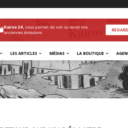
Kairos 24
, vous permet de voir ou revoir nos
REGARD
anciennes émissions
LES ARTICLES
MÉDIAS
LA BOUTIQUE
AGEN