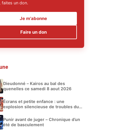
 faites un don.
Je m'abonne
Faire un don
 une
Dieudonné – Kairos au bal des
quenelles ce samedi 8 aout 2026
Écrans et petite enfance : une
explosion silencieuse de troubles du
développement
Punir avant de juger – Chronique d’un
été de basculement