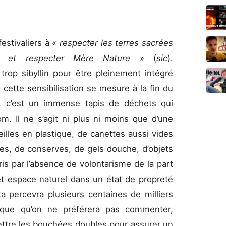
festivaliers à «
respecter les terres sacrées
le et respecter Mère Nature
» (
sic
).
rop sibyllin pour être pleinement intégré
 cette sensibilisation se mesure à la fin du
lé, c’est un immense tapis de déchets qui
m. Il ne s’agit ni plus ni moins que d’une
illes en plastique, de canettes aussi vides
res, de conserves, de gels douche, d’objets
is par l’absence de volontarisme de la part
et espace naturel dans un état de propreté
a percevra plusieurs centaines de milliers
ique qu’on ne préférera pas commenter,
ettre les bouchées doubles pour assurer un