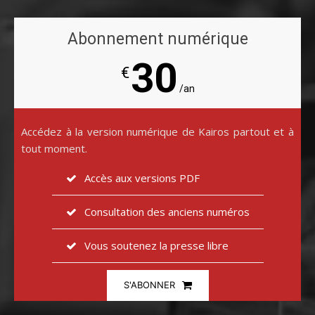
Abonnement numérique
30
€
/an
Accédez à la version numérique de Kairos partout et à
tout moment.
Accès aux versions PDF
Consultation des anciens numéros
Vous soutenez la presse libre
S'ABONNER