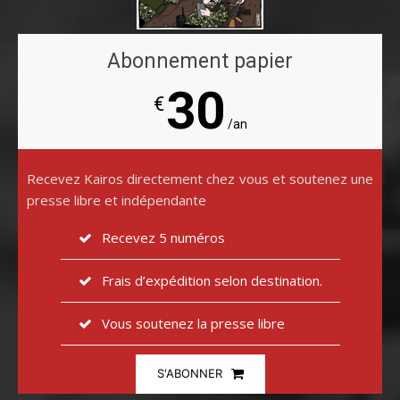
Abonnement papier
30
€
/an
Recevez Kairos directement chez vous et soutenez une
presse libre et indépendante
Recevez 5 numéros
Frais d’expédition selon destination.
Vous soutenez la presse libre
S'ABONNER