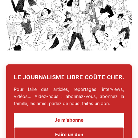
LE JOURNALISME LIBRE COÛTE CHER.
Pour faire des articles, reportages, interviews,
vidéos… Aidez-nous : abonnez-vous, abonnez la
famille, les amis, parlez de nous, faites un don.
Je m'abonne
Faire un don