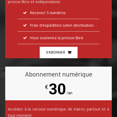
presse libre et indépendante
Recevez 5 numéros
Frais d’expédition selon destination.
Vous soutenez la presse libre
S'ABONNER
Abonnement numérique
30
€
/an
Accédez à la version numérique de Kairos partout et à
tout moment.