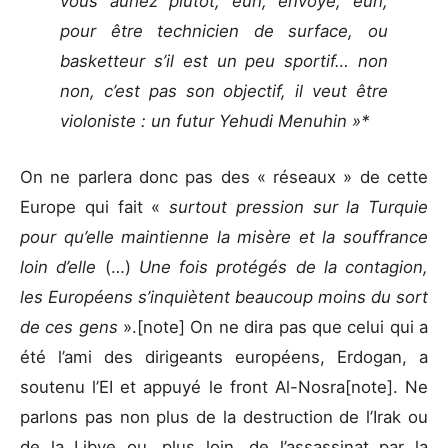
vous auriez plutôt, euh, envoyé, euh,
pour être technicien de surface, ou
basketteur s’il est un peu sportif… non
non, c’est pas son objectif, il veut être
violoniste : un futur Yehudi Menuhin »*
On ne parlera donc pas des « réseaux » de cette
Europe qui fait «
surtout pression sur la Turquie
pour qu’elle maintienne la misère et la souffrance
loin d’elle
(…)
Une fois protégés de la contagion,
les Européens s’inquiètent beaucoup moins du sort
de ces gens
».[note] On ne dira pas que celui qui a
été l’ami des dirigeants européens, Erdogan, a
soutenu l’EI et appuyé le front Al-Nosra[note]. Ne
parlons pas non plus de la destruction de l’Irak ou
de la Libye ou, plus loin, de l’assassinat par la