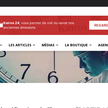
Kairos 24
, vous permet de voir ou revoir nos
REGARD
anciennes émissions
LES ARTICLES
MÉDIAS
LA BOUTIQUE
AGEN