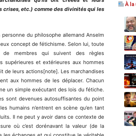
rchandises qu’ils ont créées et leurs
À la
es crises, etc.) comme des divinités qui les
a personne du philosophe allemand Anselm
eux concept de fétichisme. Selon lui, toute
ée de membres qui suivent des règles
s supérieures et extérieures aux hommes
duit de leurs actions[note]. Les marchandises
gnent aux hommes de les déplacer. Chacun
e un simple exécutant des lois du fétiche.
es sont devenues autosuffisantes du point
les humains n’entrent en scène qu’en tant
uits. Il ne peut y avoir dans ce contexte de
sure où c’est dorénavant la valeur (de la
 les échanges et qui constitue le véritable