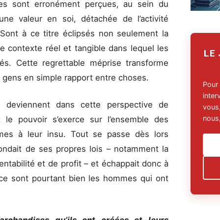
es sont erronément perçues, au sein du
ne valeur en soi, détachée de l’activité
 Sont à ce titre éclipsés non seulement la
le contexte réel et tangible dans lequel les
LE
és. Cette regrettable méprise transforme
s gens en simple rapport entre choses.
Pour
inte
e deviennent dans cette perspective de
vous,
nous,
t le pouvoir s’exerce sur l’ensemble des
es à leur insu. Tout se passe dès lors
ndait de ses propres lois – notamment la
entabilité et de profit – et échappait donc à
ù ce sont pourtant bien les hommes qui ont