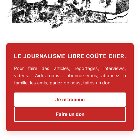
LE JOURNALISME LIBRE COÛTE CHER.
Pour faire des articles, reportages, interviews,
vidéos… Aidez-nous : abonnez-vous, abonnez la
famille, les amis, parlez de nous, faites un don.
Je m'abonne
Faire un don