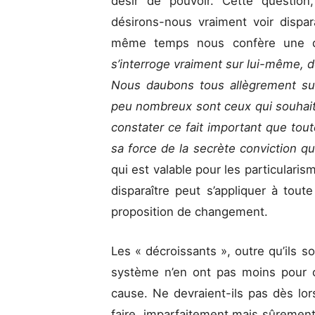
désir de pouvoir. Cette question
désirons-nous vraiment voir dispa
même temps nous confère une di
s’interroge vraiment sur lui-même, do
Nous daubons tous allègrement sur
peu nombreux sont ceux qui souhaiten
constater ce fait important que tout
sa force de la secrète conviction q
qui est valable pour les particularism
disparaître peut s’appliquer à tout
proposition de changement.
Les « décroissants », outre qu’ils s
système n’en ont pas moins pour obj
cause. Ne devraient-ils pas dès lors
faire, imparfaitement mais sûrement,