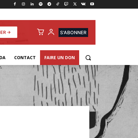
ER →
S'ABONNER
DA
CONTACT
FAIRE UN DON