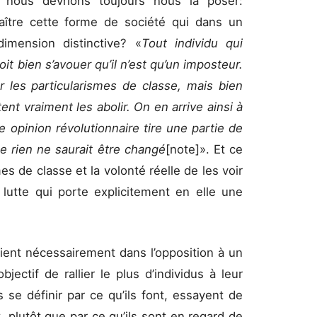
, nous devrions toujours nous la poser:
raître cette forme de société qui dans un
mension distinctive? «
Tout individu qui
it bien s’avouer qu’il n’est qu’un imposteur.
 les parti
cularismes de classe, mais bien
t vraiment les abolir. On en arrive ainsi à
e opinion révolutionnaire tire une partie de
ue rien ne saurait être changé
[note]
»
. Et ce
es de classe et la volonté réelle de les voir
e lutte qui porte explicitement en elle une
oient nécessairement dans l’opposition à un
ectif de rallier le plus d’individus à leur
 se définir par ce qu’ils font, essayent de
 plutôt que par ce qu’ils sont en regard de