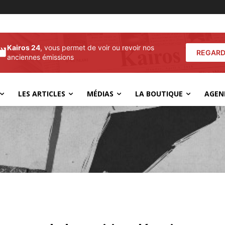
Kairos 24
, vous permet de voir ou revoir nos
REGARD
anciennes émissions
LES ARTICLES
MÉDIAS
LA BOUTIQUE
AGEN