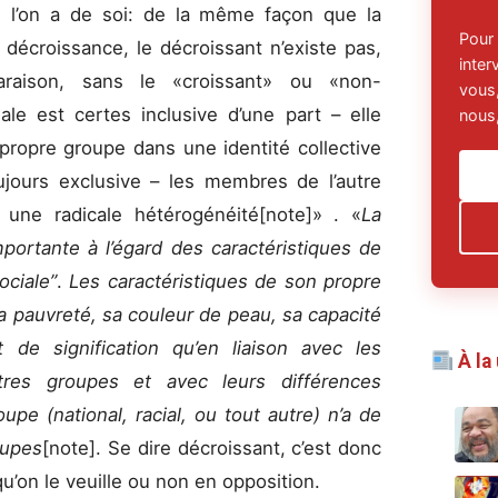
que l’on a de soi: de la même façon que la
Pour
 décroissance, le décroissant n’existe pas,
inte
raison, sans le «croissant» ou «non-
vous,
iale est certes inclusive d’une part – elle
nous,
opre groupe dans une identité collective
oujours exclusive – les membres de l’autre
ne radicale hétérogénéité[note]
» . «
La
mportante à l’égard des caractéristiques de
ociale”
.
Les caractéristiques de son propre
a pauvreté, sa couleur de peau, sa capacité
t de signification qu’en liaison avec les
À la
tres groupes et avec leurs différences
oupe (national, racial, ou tout autre) n’a de
oupes
[note]
. Se dire décroissant, c’est donc
qu’on le veuille ou non en opposition.