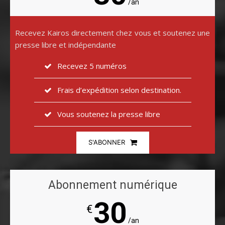
/an
Recevez Kairos directement chez vous et soutenez une
presse libre et indépendante
Recevez 5 numéros
Frais d’expédition selon destination.
Vous soutenez la presse libre
S'ABONNER
Abonnement numérique
30
€
/an