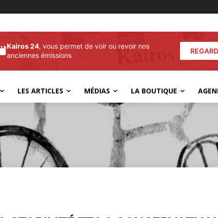
Kairos 24
, vous permet de voir ou revoir nos
REGARD
anciennes émissions
LES ARTICLES
MÉDIAS
LA BOUTIQUE
AGEN