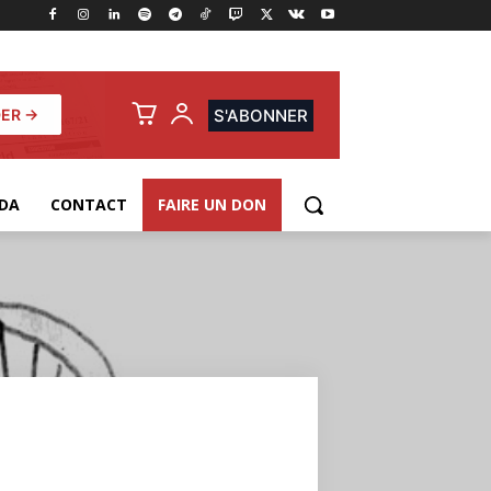
ER →
S'ABONNER
DA
CONTACT
FAIRE UN DON