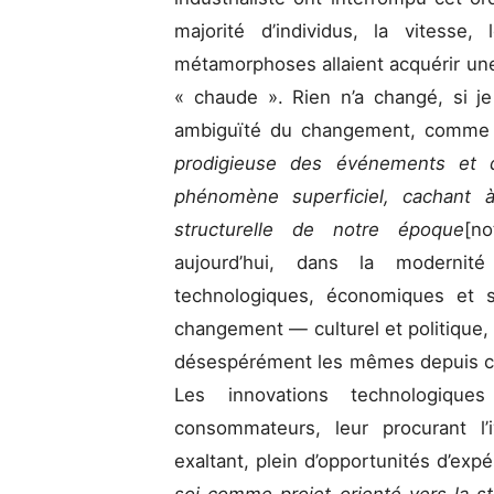
majorité d’individus, la vitesse
métamorphoses allaient acquérir une 
« chaude ». Rien n’a changé, si je
ambiguïté du changement, comme l
prodigieuse des événements et d
phénomène superficiel, cachant à
structurelle de notre époque
[no
aujourd’hui, dans la moderni
technologiques, économiques et 
changement — culturel et politique, 
désespérément les mêmes depuis ce
Les innovations technologique
consommateurs, leur procurant l’
exaltant, plein d’opportunités d’exp
soi comme projet orienté vers la st