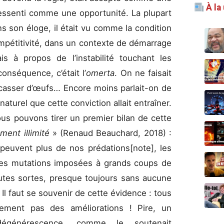
À la
ressenti comme une opportunité. La plupart
 son éloge, il était vu comme la condition
ompétitivité, dans un contexte de démarrage
ais à propos de l’instabilité touchant les
conséquence, c’était l’
omerta
. On ne faisait
casser d’œufs… Encore moins parlait-on de
aturel que cette conviction allait entraîner.
ous pouvons tirer un premier bilan de cette
ment illimité
» (Renaud Beauchard, 2018) :
peuvent plus de nos prédations[note], les
des mutations imposées à grands coups de
utes sortes, presque toujours sans aucune
Il faut se souvenir de cette évidence : tous
ement pas des améliorations ! Pire, un
générescence, comme le soutenait