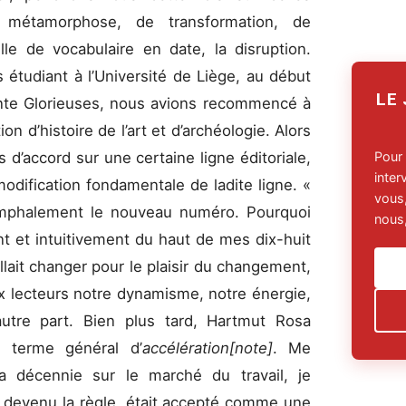
 métamorphose, de transformation, de
lle de vocabulaire en date, la disruption.
s étudiant à l’Université de Liège, au début
LE
ente Glorieuses, nous avions recommencé à
ion d’histoire de l’art et d’archéologie. Alors
d’accord sur une certaine ligne éditoriale,
Pour
inte
dification fondamentale de ladite ligne. «
vous,
iomphalement le nouveau numéro. Pourquoi
nous,
 et intuitivement du haut de mes dix-huit
allait changer pour le plaisir du changement,
x lecteurs notre dynamisme, notre énergie,
’autre part. Bien plus tard, Hartmut Rosa
 terme général d’
accélération[note]
. Me
la décennie sur le marché du travail, je
t devenu la règle, était accepté comme une