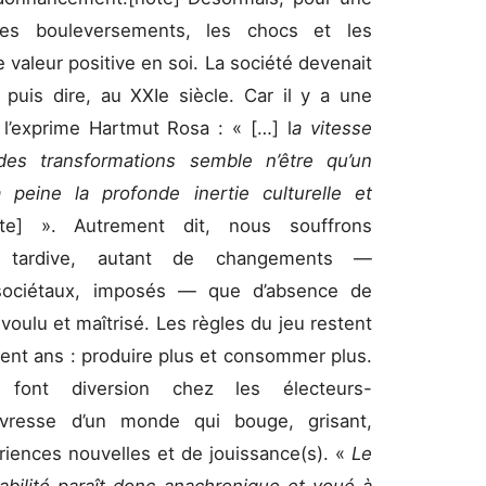
, les bouleversements, les chocs et les
valeur positive en soi. La société devenait
 puis dire, au XXIe siècle. Car il y a une
’exprime Hartmut Rosa : « […] l
a vitesse
es transformations semble n’être qu’un
 peine la profonde inertie culturelle et
te]
». Autrement dit, nous souffrons
té tardive, autant de changements —
sociétaux, imposés — que d’absence de
voulu et maîtrisé. Les règles du jeu restent
nt ans : produire plus et consommer plus.
s font diversion chez les électeurs-
ivresse d’un monde qui bouge, grisant,
ériences nouvelles et de jouissance(s). «
Le
abilité paraît donc anachronique et voué à