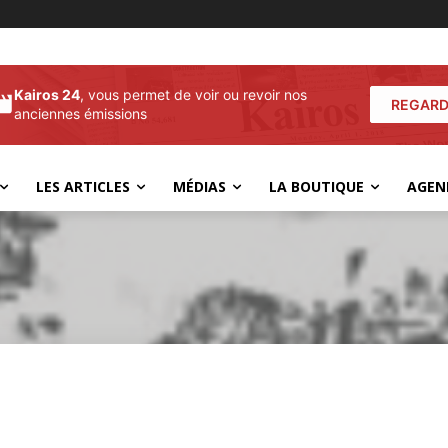
Kairos 24
, vous permet de voir ou revoir nos
REGARD
anciennes émissions
LES ARTICLES
MÉDIAS
LA BOUTIQUE
AGEN