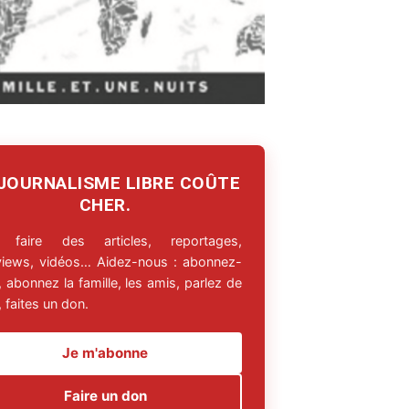
 JOURNALISME LIBRE COÛTE
CHER.
 faire des articles, reportages,
rviews, vidéos… Aidez-nous : abonnez-
 abonnez la famille, les amis, parlez de
 faites un don.
Je m'abonne
Faire un don