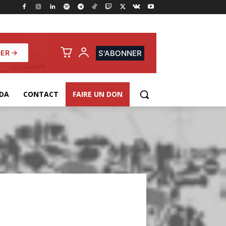
ER →
S'ABONNER
DA
CONTACT
FAIRE UN DON