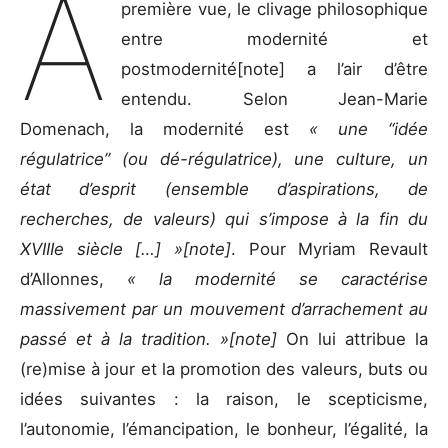
À
première vue, le clivage philosophique
entre modernité et
postmodernité[note] a l’air d’être
entendu. Selon Jean-Marie
Domenach, la modernité est
« une “idée
régulatrice” (ou dé-régulatrice),
une culture, un
état d’esprit (ensemble d’aspirations, de
recherches, de valeurs) qui s’impose à la fin du
XVIIIe siècle […] »[note]
. Pour Myriam Revault
d’Allonnes,
« la modernité se caractérise
massivement par un mouvement d’arrachement au
passé et à la tradition. »[note]
On lui attribue la
(re)mise à jour et la promotion des valeurs, buts ou
idées suivantes : la raison, le scepticisme,
l’autonomie, l’émancipation, le bonheur, l’égalité, la