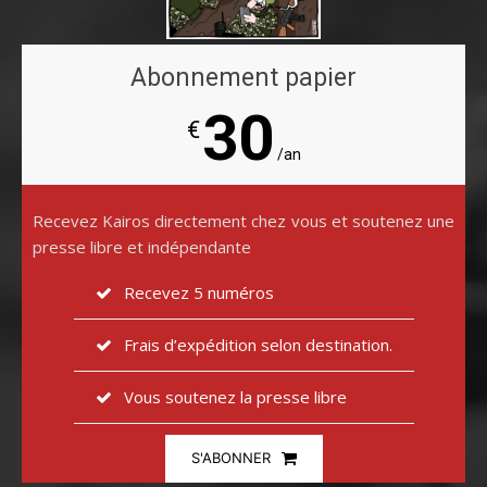
Abonnement papier
30
€
/an
Recevez Kairos directement chez vous et soutenez une
presse libre et indépendante
Recevez 5 numéros
Frais d’expédition selon destination.
Vous soutenez la presse libre
S'ABONNER