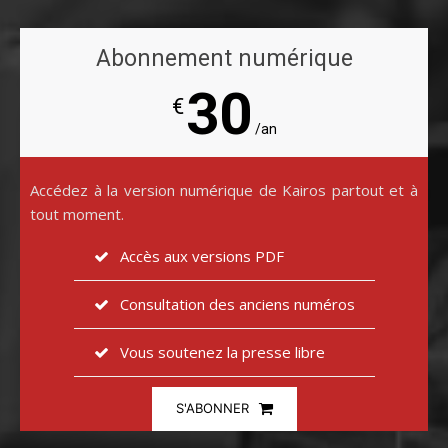
Abonnement numérique
30
€
/an
Accédez à la version numérique de Kairos partout et à
tout moment.
Accès aux versions PDF
Consultation des anciens numéros
Vous soutenez la presse libre
S'ABONNER