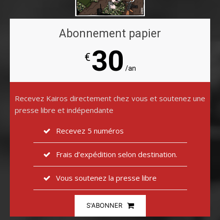
Abonnement papier
30
€
/an
Recevez Kairos directement chez vous et soutenez une
presse libre et indépendante
Recevez 5 numéros
Frais d’expédition selon destination.
Vous soutenez la presse libre
S'ABONNER