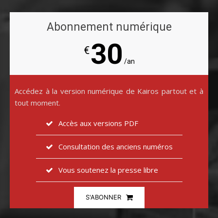
Abonnement numérique
30
€
/an
Accédez à la version numérique de Kairos partout et à
tout moment.
Accès aux versions PDF
Consultation des anciens numéros
Vous soutenez la presse libre
S'ABONNER