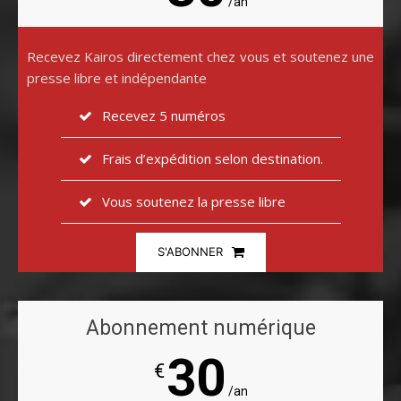
/an
Recevez Kairos directement chez vous et soutenez une
presse libre et indépendante
Recevez 5 numéros
Frais d’expédition selon destination.
Vous soutenez la presse libre
S'ABONNER
Abonnement numérique
30
€
/an