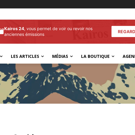
Kairos 24
, vous permet de voir ou revoir nos
REGARD
anciennes émissions
LES ARTICLES
MÉDIAS
LA BOUTIQUE
AGEN