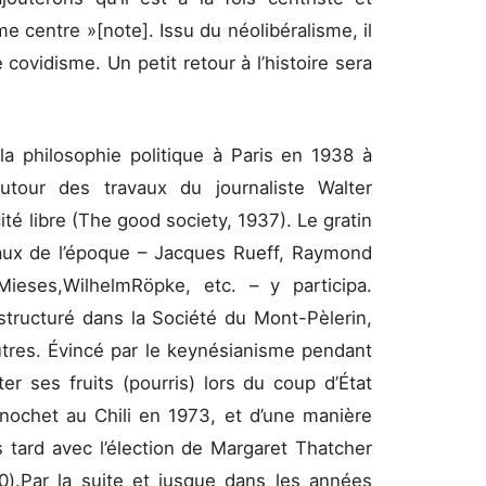
e centre »[note]. Issu du néolibéralisme, il
 covidisme. Un petit retour à l’histoire sera
la philosophie politique à Paris en 1938 à
autour des travaux du journaliste Walter
té libre (The good society, 1937). Le gratin
aux de l’époque – Jacques Rueff, Raymond
Mieses,WilhelmRöpke, etc. – y participa.
 structuré dans la Société du Mont-Pèlerin,
tres. Évincé par le keynésianisme pendant
ter ses fruits (pourris) lors du coup d’État
nochet au Chili en 1973, et d’une manière
tard avec l’élection de Margaret Thatcher
0).Par la suite et jusque dans les années