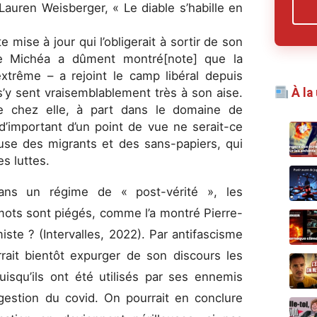
auren Weisberger, « Le diable s’habille en
e mise à jour qui l’obligerait à sortir de son
ude Michéa a dûment montré[note] que la
trême – a rejoint le camp libéral depuis
À la
 s’y sent vraisemblablement très à son aise.
ire chez elle, à part dans le domaine de
 d’important d’un point de vue ne serait-ce
use des migrants et des sans-papiers, qui
es luttes.
ans un régime de « post-vérité », les
 mots sont piégés, comme l’a montré Pierre-
iste ? (Intervalles, 2022). Par antifascisme
rait bientôt expurger de son discours les
puisqu’ils ont été utilisés par ses ennemis
 gestion du covid. On pourrait en conclure