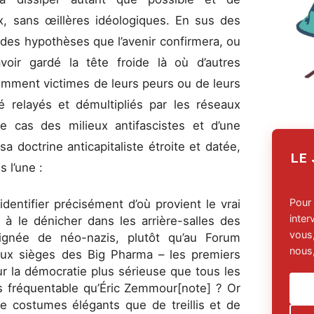
x, sans œillères idéologiques. En sus des
 des hypothèses que l’avenir confirmera, ou
oir gardé la tête froide là où d’autres
emment victimes de leurs peurs ou de leurs
é relayés et démultipliés par les réseaux
 le cas des milieux antifascistes et d’une
a doctrine anticapitaliste étroite et datée,
LE
s l’une :
Pour
identifier précisément d’où provient le vrai
inte
e à le dénicher dans les arrière-salles des
vous,
gnée de néo-nazis, plutôt qu’au Forum
nous,
ux sièges des Big Pharma – les premiers
 la démocratie plus sérieuse que tous les
lus fréquentable qu’Éric Zemmour[note] ? Or
e costumes élégants que de treillis et de