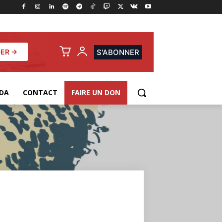
ER →
S'ABONNER
DA
CONTACT
FAIRE UN DON