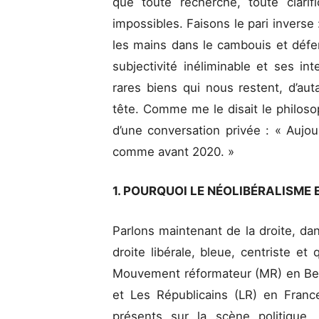
que toute recherche, toute clarif
impossibles. Faisons le pari inverse :
les mains dans le cambouis et défen
subjectivité inéliminable et ses int
rares biens qui nous restent, d’aut
tête. Comme me le disait le philoso
d’une conversation privée : « Aujour
comme avant 2020. »
1. POURQUOI LE NÉOLIBÉRALISME 
Parlons maintenant de la droite, dan
droite libérale, bleue, centriste e
Mouvement réformateur (MR) en Bel
et Les Républicains (LR) en Franc
présents sur la scène politique,