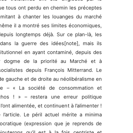
e tous ont perdu en chemin les préceptes
 limitant à chanter les louanges du marché
 même il a montré ses limites économiques,
depuis longtemps déjà. Sur ce plan-là, les
 dans la guerre des idées[note], mais ils
itutionnel en ayant contaminé, depuis des
eur dogme de la priorité au Marché et à
socialistes depuis François Mitterrand. Le
e gauche et de droite au néolibéralisme en
ite – « La société de consommation et
achos ! » – restera une erreur politique
 l’ont alimentée, et continuent à l’alimenter !
 l’article. Le péril actuel mérite a minima
émocratique (expression que je reprends de
jouterons qu’il est à la fois centriste et