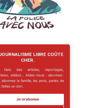
 JOURNALISME LIBRE COÛTE
CHER.
 faire des articles, reportages,
rviews, vidéos… Aidez-nous : abonnez-
 abonnez la famille, les amis, parlez de
 faites un don.
Je m'abonne