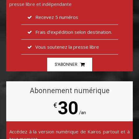
presse libre et indépendante
Recevez 5 numéros
Frais d’expédition selon destination.
Vous soutenez la presse libre
S'ABONNER
Abonnement numérique
30
€
/an
Accédez à la version numérique de Kairos partout et à
tout moment.