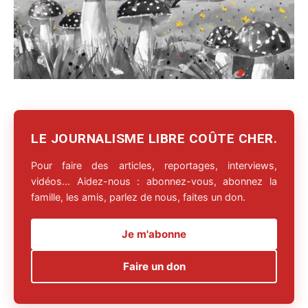
LE JOURNALISME LIBRE COÛTE CHER.
Pour faire des articles, reportages, interviews,
vidéos… Aidez-nous : abonnez-vous, abonnez la
famille, les amis, parlez de nous, faites un don.
Je m'abonne
Faire un don