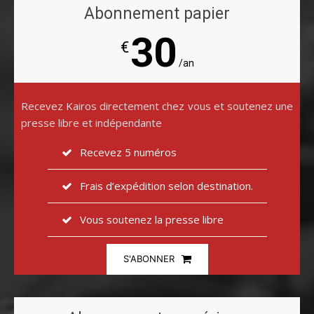
Abonnement papier
30
€
/an
Recevez Kairos directement chez vous et soutenez une
presse libre et indépendante
Recevez 5 numéros
Frais d’expédition selon destination.
Vous soutenez la presse libre
S'ABONNER