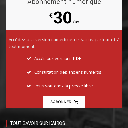
Abonnement numérique
30
€
/an
Accédez à la version numérique de Kairos partout et à
tout moment.
Accès aux versions PDF
Consultation des anciens numéros
Vous soutenez la presse libre
S'ABONNER
TOUT SAVOIR SUR KAIROS