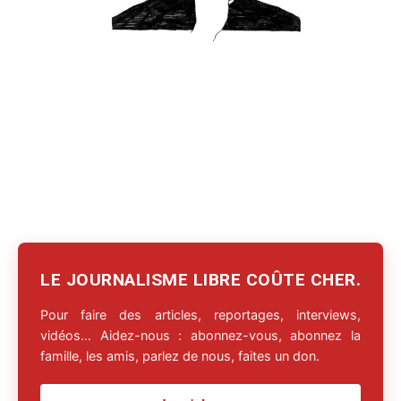
LE JOURNALISME LIBRE COÛTE CHER.
Pour faire des articles, reportages, interviews,
vidéos… Aidez-nous : abonnez-vous, abonnez la
famille, les amis, parlez de nous, faites un don.