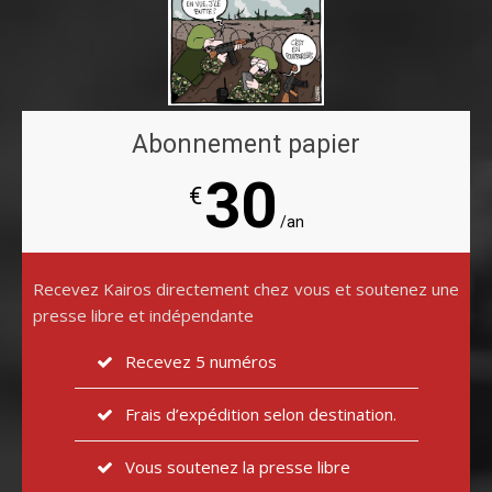
Abonnement papier
30
€
/an
Recevez Kairos directement chez vous et soutenez une
presse libre et indépendante
Recevez 5 numéros
Frais d’expédition selon destination.
Vous soutenez la presse libre