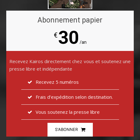
Abonnement papier
30
€
/an
Recevez Kairos directement chez vous et soutenez une
presse libre et indépendante
Recevez 5 numéros
Frais d’expédition selon destination.
Vous soutenez la presse libre
S'ABONNER