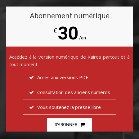
Abonnement numérique
30
€
/an
Accédez à la version numérique de Kairos partout et à
tout moment.
Accès aux versions PDF
Consultation des anciens numéros
Vous soutenez la presse libre
S'ABONNER